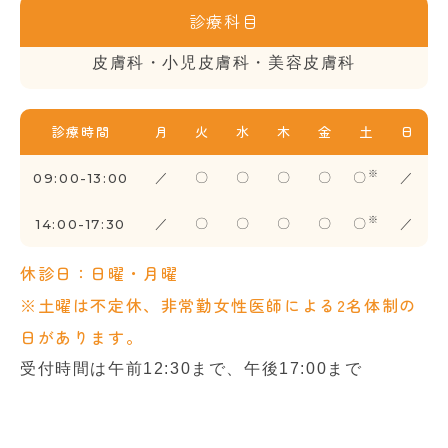
診療科目
皮膚科・小児皮膚科・美容皮膚科
診療時間
月
火
水
木
金
土
日
※
09:00-13:00
／
〇
〇
〇
〇
〇
／
※
14:00-17:30
／
〇
〇
〇
〇
〇
／
休診日：日曜・月曜
※土曜は不定休、非常勤女性医師による2名体制の
日があります。
受付時間は午前12:30まで、午後17:00まで