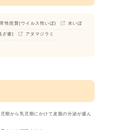
常性疣贅(ウイルス性いぼ)
水いぼ
性ざ瘡)
アタマジラミ
生児期から乳児期にかけて皮脂の分泌が盛ん
。