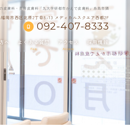
の皮膚科・美容皮膚科『九大学研都市かえで皮膚科』糸島市隣
福岡市西区北原2丁目8-13 メディカルスクエア西都2F
092-407-8333
方へ
よくある質問
アクセス
採用情報
t
Faq
Access
Recruit