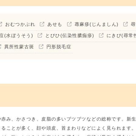
おむつかぶれ
あせも
蕁麻疹(じんましん)
尋
痘(水ぼうそう)
とびひ(伝染性膿痂疹)
にきび(尋常
異所性蒙古斑
円形脱毛症
や赤み、かさつき、皮脂の多いブツブツなどの総称です。新
こることが多く、顔や頭皮、首まわりなどによく見られます