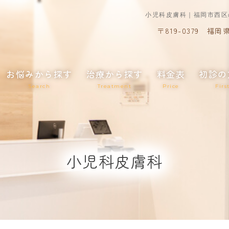
小児科皮膚科｜福岡市西区
〒819-0379
福岡県
お悩みから探す
治療から探す
料金表
初診の
Search
Treatment
Price
Firs
小児科皮膚科