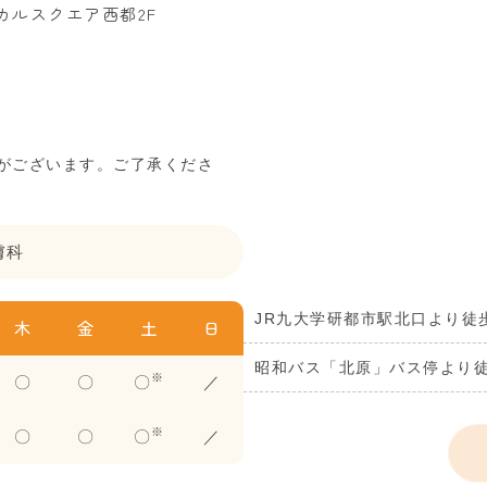
ィカルスクエア西都2F
がございます。ご了承くださ
膚科
JR九大学研都市駅北口より徒
木
金
土
日
昭和バス「北原」バス停より徒
※
〇
〇
〇
／
※
〇
〇
〇
／