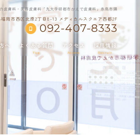
区の皮膚科・美容皮膚科『九大学研都市かえで皮膚科』糸島市隣
福岡市西区北原2丁目8-13 メディカルスクエア西都2F
092-407-8333
方へ
よくある質問
アクセス
採用情報
t
Faq
Access
Recruit