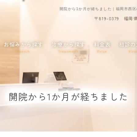
開院から1か月が経ちました｜福岡市西
〒819-0379
福岡県
お悩みから探す
治療から探す
料金表
初診の
Search
Treatment
Price
Firs
開院から1か月が経ちました