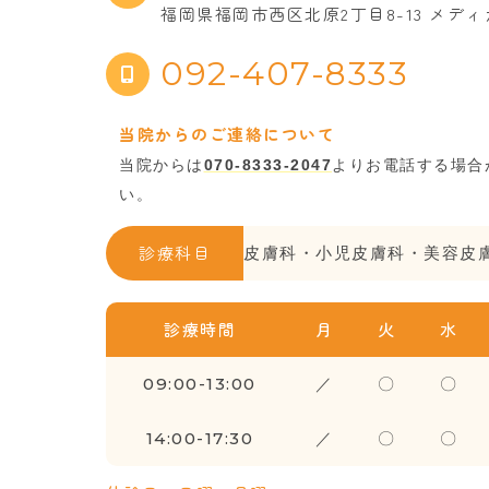
福岡県福岡市西区北原2丁目8-13 メデ
092-407-8333
当院からのご連絡について
当院からは
070-8333-2047
よりお電話する場合
い。
診療科目
皮膚科・小児皮膚科・美容皮
診療時間
月
火
水
09:00-13:00
／
〇
〇
14:00-17:30
／
〇
〇